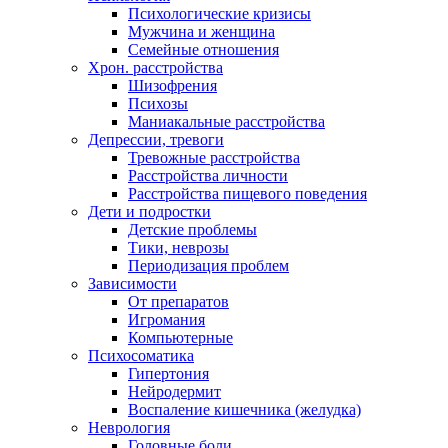
Психологические кризисы
Мужчина и женщина
Семейные отношения
Хрон. расстройства
Шизофрения
Психозы
Маниакальные расстройства
Депрессии, тревоги
Тревожные расстройства
Расстройства личности
Расстройства пищевого поведения
Дети и подростки
Детские проблемы
Тики, неврозы
Периодизация проблем
Зависимости
От препаратов
Игромания
Компьютерные
Психосоматика
Гипертония
Нейродермит
Воспаление кишечника (желудка)
Неврология
Головные боли