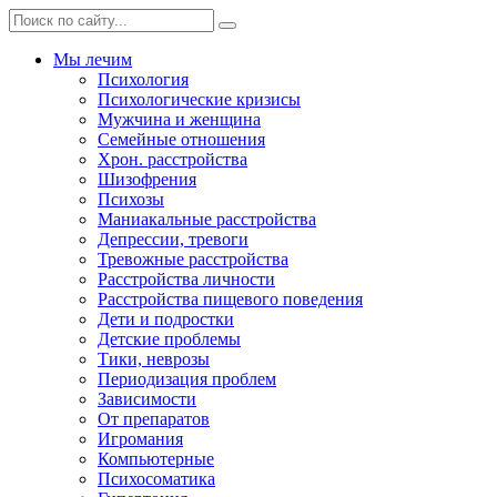
Мы лечим
Психология
Психологические кризисы
Мужчина и женщина
Семейные отношения
Хрон. расстройства
Шизофрения
Психозы
Маниакальные расстройства
Депрессии, тревоги
Тревожные расстройства
Расстройства личности
Расстройства пищевого поведения
Дети и подростки
Детские проблемы
Тики, неврозы
Периодизация проблем
Зависимости
От препаратов
Игромания
Компьютерные
Психосоматика