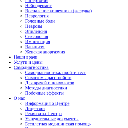
Гипертония
Нейродермит
Воспаление кишечника (желудка)
Неврология
Головные боли
Неврозы
Эпилепсия
Сексология
Импотенция
Вагинизм
Женская аноргазмия
Наши врачи
Услуги и цены
Самодиагностика
Самодиагностика: пройти тест
Симптомы расстройств
Для врачей и психологов
Методы диагностики
Побочные эффекты
О нас
Информация о Центре
Лицензии
Реквизиты Центра
Учредительные документы
Бесплатная медицинская помощь