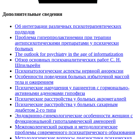
Дополнительные сведения
Об интеграции различных психотерапевтических
подходов
Проблема гиперпролактинемии при терапии
антипсихотическими препаратами у психически
больных
The outlook for psychiatry in the age of informatization
Обзор основных психоаналитических работ С. Н.
Шпильрейн
Психопатологические аспекты нервной анорексии
Особенности поведения больных избыточной массой
тела и ожирением
Психические нарушения у пациентов с гормонально-
активными аденомами гипофиза
Психические расстройства у больных акромегалией
Психические расстройства у больных сахарным
диабетом 2-го типа
Эндокринно-гинекологические особенности женщин с
функциональной гипоталамической аменореей
Межпоколенческий разрыв и методологические
проблемы современного психиатрического образования
Методологические вопросы диагностики психических