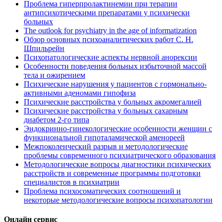
Проблема гиперпролактинемии при терапии
антипсихотическими препаратами у психически
больных
The outlook for psychiatry in the age of informatization
Обзор основных психоаналитических работ С. Н.
Шпильрейн
Психопатологические аспекты нервной анорексии
Особенности поведения больных избыточной массой
тела и ожирением
Психические нарушения у пациентов с гормонально-
активными аденомами гипофиза
Психические расстройства у больных акромегалией
Психические расстройства у больных сахарным
диабетом 2-го типа
Эндокринно-гинекологические особенности женщин с
функциональной гипоталамической аменореей
Межпоколенческий разрыв и методологические
проблемы современного психиатрического образования
Методологические вопросы диагностики психических
расстройств и современные программы подготовки
специалистов в психиатрии
Проблема психосоматических соотношений и
некоторые методологические вопросы психопатологии
Онлайн сервис