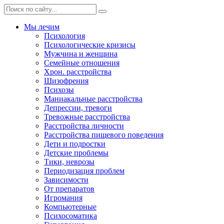
Мы лечим
Психология
Психологические кризисы
Мужчина и женщина
Семейные отношения
Хрон. расстройства
Шизофрения
Психозы
Маниакальные расстройства
Депрессии, тревоги
Тревожные расстройства
Расстройства личности
Расстройства пищевого поведения
Дети и подростки
Детские проблемы
Тики, неврозы
Периодизация проблем
Зависимости
От препаратов
Игромания
Компьютерные
Психосоматика