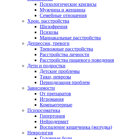
Психологические кризисы
Мужчина и женщина
Семейные отношения
Хрон. расстройства
Шизофрения
Психозы
Маниакальные расстройства
Депрессии, тревоги
Тревожные расстройства
Расстройства личности
Расстройства пищевого поведения
Дети и подростки
Детские проблемы
Тики, неврозы
Периодизация проблем
Зависимости
От препаратов
Игромания
Компьютерные
Психосоматика
Гипертония
Нейродермит
Воспаление кишечника (желудка)
Неврология
Головные боли