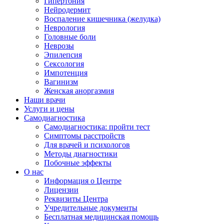
Гипертония
Нейродермит
Воспаление кишечника (желудка)
Неврология
Головные боли
Неврозы
Эпилепсия
Сексология
Импотенция
Вагинизм
Женская аноргазмия
Наши врачи
Услуги и цены
Самодиагностика
Самодиагностика: пройти тест
Симптомы расстройств
Для врачей и психологов
Методы диагностики
Побочные эффекты
О нас
Информация о Центре
Лицензии
Реквизиты Центра
Учредительные документы
Бесплатная медицинская помощь