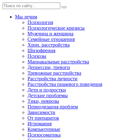
Мы лечим
Психология
Психологические кризисы
Мужчина и женщина
Семейные отношения
Хрон. расстройства
Шизофрения
Психозы
Маниакальные расстройства
Депрессии, тревоги
Тревожные расстройства
Расстройства личности
Расстройства пищевого поведения
Дети и подростки
Детские проблемы
Тики, неврозы
Периодизация проблем
Зависимости
От препаратов
Игромания
Компьютерные
Психосоматика