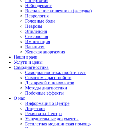
Гипертония
Нейродермит
Воспаление кишечника (желудка)
Неврология
Головные боли
Неврозы
Эпилепсия
Сексология
Импотенция
Вагинизм
Женская аноргазмия
Наши врачи
Услуги и цены
Самодиагностика
Самодиагностика: пройти тест
Симптомы расстройств
Для врачей и психологов
Методы диагностики
Побочные эффекты
О нас
Информация о Центре
Лицензии
Реквизиты Центра
Учредительные документы
Бесплатная медицинская помощь