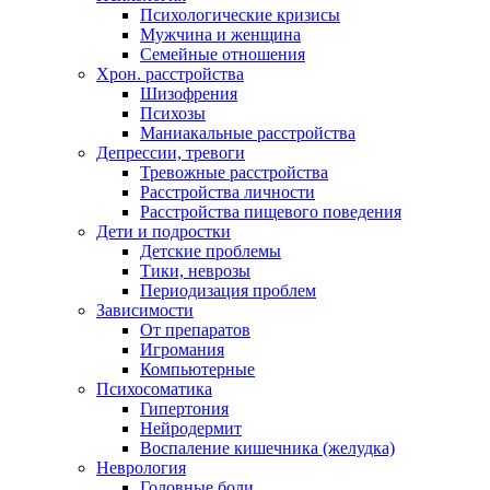
Психологические кризисы
Мужчина и женщина
Семейные отношения
Хрон. расстройства
Шизофрения
Психозы
Маниакальные расстройства
Депрессии, тревоги
Тревожные расстройства
Расстройства личности
Расстройства пищевого поведения
Дети и подростки
Детские проблемы
Тики, неврозы
Периодизация проблем
Зависимости
От препаратов
Игромания
Компьютерные
Психосоматика
Гипертония
Нейродермит
Воспаление кишечника (желудка)
Неврология
Головные боли