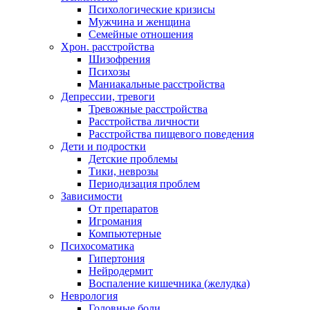
Психологические кризисы
Мужчина и женщина
Семейные отношения
Хрон. расстройства
Шизофрения
Психозы
Маниакальные расстройства
Депрессии, тревоги
Тревожные расстройства
Расстройства личности
Расстройства пищевого поведения
Дети и подростки
Детские проблемы
Тики, неврозы
Периодизация проблем
Зависимости
От препаратов
Игромания
Компьютерные
Психосоматика
Гипертония
Нейродермит
Воспаление кишечника (желудка)
Неврология
Головные боли