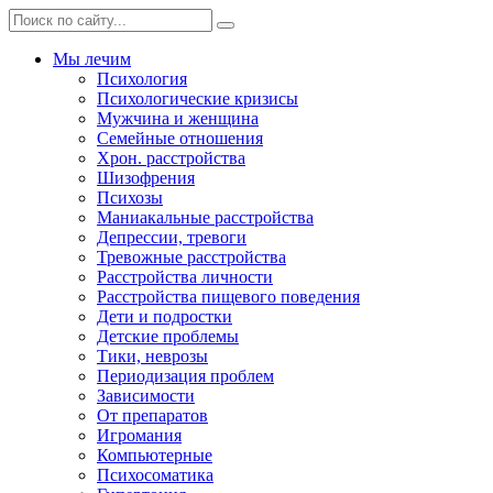
Мы лечим
Психология
Психологические кризисы
Мужчина и женщина
Семейные отношения
Хрон. расстройства
Шизофрения
Психозы
Маниакальные расстройства
Депрессии, тревоги
Тревожные расстройства
Расстройства личности
Расстройства пищевого поведения
Дети и подростки
Детские проблемы
Тики, неврозы
Периодизация проблем
Зависимости
От препаратов
Игромания
Компьютерные
Психосоматика