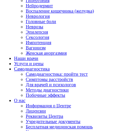
Гипертония
Нейродермит
Воспаление кишечника (желудка)
Неврология
Головные боли
Неврозы
Эпилепсия
Сексология
Импотенция
Вагинизм
Женская аноргазмия
Наши врачи
Услуги и цены
Самодиагностика
Самодиагностика: пройти тест
Симптомы расстройств
Для врачей и психологов
Методы диагностики
Побочные эффекты
О нас
Информация о Центре
Лицензии
Реквизиты Центра
Учредительные документы
Бесплатная медицинская помощь