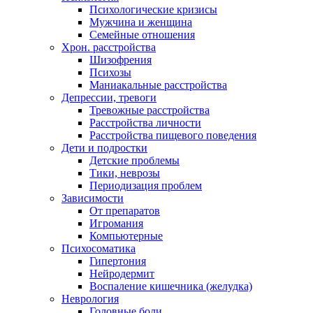
Психологические кризисы
Мужчина и женщина
Семейные отношения
Хрон. расстройства
Шизофрения
Психозы
Маниакальные расстройства
Депрессии, тревоги
Тревожные расстройства
Расстройства личности
Расстройства пищевого поведения
Дети и подростки
Детские проблемы
Тики, неврозы
Периодизация проблем
Зависимости
От препаратов
Игромания
Компьютерные
Психосоматика
Гипертония
Нейродермит
Воспаление кишечника (желудка)
Неврология
Головные боли