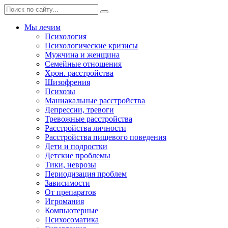
Мы лечим
Психология
Психологические кризисы
Мужчина и женщина
Семейные отношения
Хрон. расстройства
Шизофрения
Психозы
Маниакальные расстройства
Депрессии, тревоги
Тревожные расстройства
Расстройства личности
Расстройства пищевого поведения
Дети и подростки
Детские проблемы
Тики, неврозы
Периодизация проблем
Зависимости
От препаратов
Игромания
Компьютерные
Психосоматика