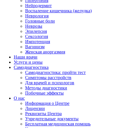
Гипертония
Нейродермит
Воспаление кишечника (желудка)
Неврология
Головные боли
Неврозы
Эпилепсия
Сексология
Импотенция
Вагинизм
Женская аноргазмия
Наши врачи
Услуги и цены
Самодиагностика
Самодиагностика: пройти тест
Симптомы расстройств
Для врачей и психологов
Методы диагностики
Побочные эффекты
О нас
Информация о Центре
Лицензии
Реквизиты Центра
Учредительные документы
Бесплатная медицинская помощь