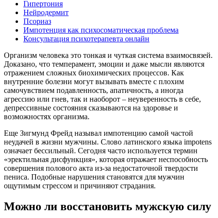
Гипертония
Нейродермит
Псориаз
Импотенция как психосоматическая проблема
Консультация психотерапевта онлайн
Организм человека это тонкая и чуткая система взаимосвязей.
Доказано, что темперамент, эмоции и даже мысли являются
отражением сложных биохимических процессов. Как
внутренние болезни могут вызывать вместе с плохим
самочувствием подавленность, апатичность, а иногда
агрессию или гнев, так и наоборот – неуверенность в себе,
депрессивные состояния сказываются на здоровье и
возможностях организма.
Еще Зигмунд Фрейд называл импотенцию самой частой
неудачей в жизни мужчины. Слово латинского языка impotens
означает бессильный. Сегодня часто используется термин
«эректильная дисфункция», которая отражает неспособность
совершения полового акта из-за недостаточной твердости
пениса. Подобные нарушения становятся для мужчин
ощутимым стрессом и причиняют страдания.
Можно ли восстановить мужскую силу