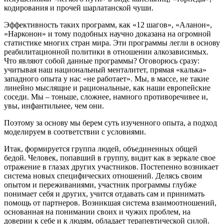
кодирования и прочей шарлатанской чуши.
Эффективность таких программ, как «12 шагов», «Аланон»,
«Нарконон» и тому подобных научно доказана на огромной
статистике многих стран мира. Эти программы легли в основу
реабилитационной политики в отношении алкозависимых.
Что являют собой данные программы? Оговорюсь сразу:
учитывая наш национальный менталитет, прямая «калька»
западного опыта у нас «не работает». Мы, в массе, не такие
линейно мыслящие и рациональные, как наши европейские
соседи. Мы – тоньше, сложнее, намного противоречивее и,
увы, инфантильнее, чем они.
Поэтому за основу мы берем суть изученного опыта, а подход
моделируем в соответствии с условиями.
Итак, формируется группа людей, объединенных общей
бедой. Человек, попавший в группу, видит как в зеркале свое
отражение в глазах других участников. Постепенно возникает
система новых специфических отношений. Делясь своим
опытом и переживаниями, участник программы глубже
понимает себя и других, учится отдавать сам и принимать
помощь от партнеров. Возникшая система взаимоотношений,
основанная на понимании своих и чужих проблем, на
доверии к себе и к людям, обладает терапевтической силой.