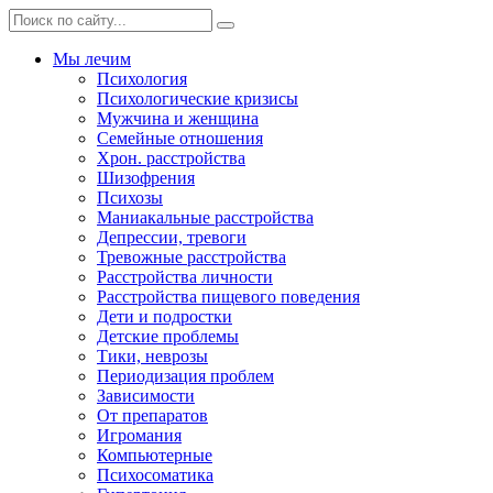
Мы лечим
Психология
Психологические кризисы
Мужчина и женщина
Семейные отношения
Хрон. расстройства
Шизофрения
Психозы
Маниакальные расстройства
Депрессии, тревоги
Тревожные расстройства
Расстройства личности
Расстройства пищевого поведения
Дети и подростки
Детские проблемы
Тики, неврозы
Периодизация проблем
Зависимости
От препаратов
Игромания
Компьютерные
Психосоматика