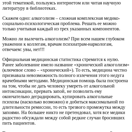
этой тематикой, пользуясь интернетом или читая научную
литературу в библиотеках.
Скажем одно: алкоголизм – сложная комплексная медико-
социально-психологическая проблема. Решать ее можно
только учитывая каждый из трех указанных компонентов.
Можно ли вылечить алкоголизм? При всем нашем глубоком
уважении к коллегам, врачам психиатрам-наркологам,
отвечаем: увы, нет!!!
Официальная медицинская статистика стремится к нулю.
Ранее заболевание имело название «хронический алкоголизм»
(ключевое слово – «хронический»). То есть, медицина честно
признавала невозможность полного излечения этого недуга
врачебными методами. Медицинская помощь была построена
на том, чтобы не дать человеку умереть от алкогольной
интоксикации, прервать запой, не позволить ему
окончательно деградировать, купировать алкогольные
психозы (насколько возможно) и добиться максимальной по
длительности ремиссии, то есть трезвого промежутка между
запоями. На большее никто не претендовал, хотя все медики
радостно обсуждали между собой редкие случаи бросивших
пить пациентов.