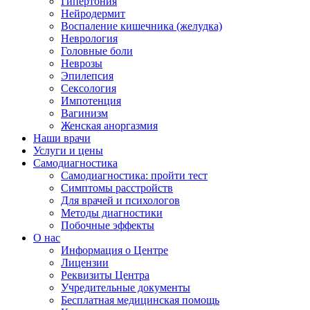
Гипертония
Нейродермит
Воспаление кишечника (желудка)
Неврология
Головные боли
Неврозы
Эпилепсия
Сексология
Импотенция
Вагинизм
Женская аноргазмия
Наши врачи
Услуги и цены
Самодиагностика
Самодиагностика: пройти тест
Симптомы расстройств
Для врачей и психологов
Методы диагностики
Побочные эффекты
О нас
Информация о Центре
Лицензии
Реквизиты Центра
Учредительные документы
Бесплатная медицинская помощь