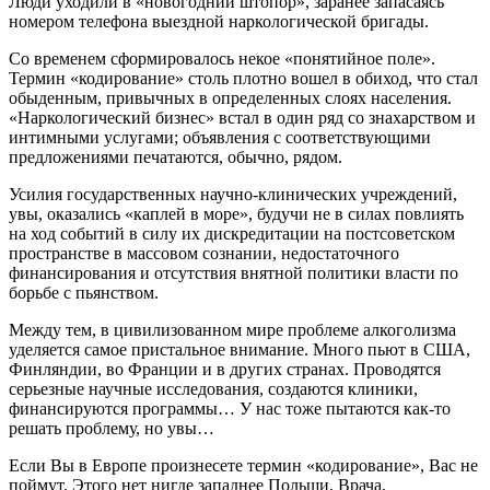
Люди уходили в «новогодний штопор», заранее запасаясь
номером телефона выездной наркологической бригады.
Со временем сформировалось некое «понятийное поле».
Термин «кодирование» столь плотно вошел в обиход, что стал
обыденным, привычных в определенных слоях населения.
«Наркологический бизнес» встал в один ряд со знахарством и
интимными услугами; объявления с соответствующими
предложениями печатаются, обычно, рядом.
Усилия государственных научно-клинических учреждений,
увы, оказались «каплей в море», будучи не в силах повлиять
на ход событий в силу их дискредитации на постсоветском
пространстве в массовом сознании, недостаточного
финансирования и отсутствия внятной политики власти по
борьбе с пьянством.
Между тем, в цивилизованном мире проблеме алкоголизма
уделяется самое пристальное внимание. Много пьют в США,
Финляндии, во Франции и в других странах. Проводятся
серьезные научные исследования, создаются клиники,
финансируются программы… У нас тоже пытаются как-то
решать проблему, но увы…
Если Вы в Европе произнесете термин «кодирование», Вас не
поймут. Этого нет нигде западнее Польши. Врача,