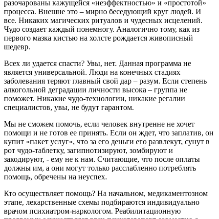
разочарованы кажущейся «неэффектностью» и «простотой»
процесса. Внешне это – мирно беседующий круг людей. И
все. Никаких магических ритуалов и чудесных исцелений.
Чудо создает каждый понемногу. Аналогично тому, как из
первого мазка кистью на холсте рождается живописный
шедевр.
Всех ли удается спасти? Увы, нет. Данная программа не
является универсальной. Люди на конечных стадиях
заболевания теряют главный свой дар – разум. Если степень
алкогольной деградации личности высока – группа не
поможет. Никакие чудо-технологии, никакие регалии
специалистов, увы, не будут гарантом.
Мы не сможем помочь, если человек внутренне не хочет
помощи и не готов ее принять. Если он ждет, что заплатив, он
купит «пакет услуг», что за его деньги его развлекут, сунут в
рот чудо-таблетку, загипнотизируют, зомбируют и
закодируют, - ему не к нам. Считающие, что после оплаты
должны им, а они могут только расслабленно потреблять
помощь, обречены на неуспех.
Кто осуществляет помощь? На начальном, медикаментозном
этапе, лекарственные схемы подбираются индивидуально
врачом психиатром-наркологом. Реабилитационную