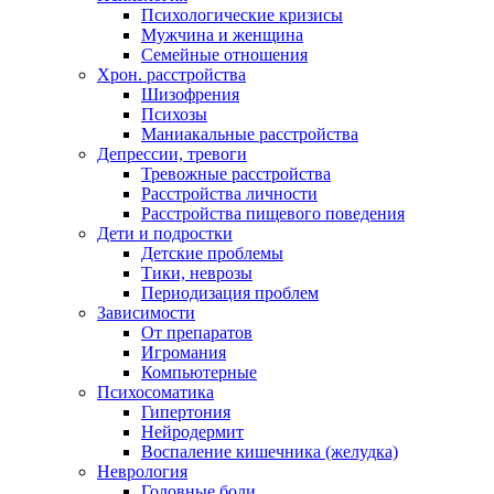
Психологические кризисы
Мужчина и женщина
Семейные отношения
Хрон. расстройства
Шизофрения
Психозы
Маниакальные расстройства
Депрессии, тревоги
Тревожные расстройства
Расстройства личности
Расстройства пищевого поведения
Дети и подростки
Детские проблемы
Тики, неврозы
Периодизация проблем
Зависимости
От препаратов
Игромания
Компьютерные
Психосоматика
Гипертония
Нейродермит
Воспаление кишечника (желудка)
Неврология
Головные боли