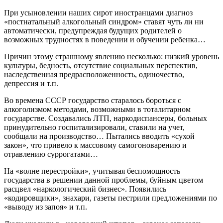
При усыновлении наших сирот иностранцами диагноз
«постнатальный алкогольный синдром» ставят чуть ли ни
автоматически, предупреждая будущих родителей о
возможных трудностях в поведении и обучении ребенка…
Причин этому страшному явлению несколько: низкий уровень
культуры, бедность, отсутствие социальных перспектив,
наследственная предрасположенность, одиночество,
депрессия и т.п.
Во времена СССР государство старалось бороться с
алкоголизмом методами, возможными в тоталитарном
государстве. Создавались ЛТП, наркодиспансеры, больных
принудительно госпитализировали, ставили на учет,
сообщали на производство… Пытались вводить «сухой
закон», что привело к массовому самогоноварению и
отравлению суррогатами…
На «волне перестройки», учитывая беспомощность
государства в решении данной проблемы, буйным цветом
расцвел «наркологический бизнес». Появились
«кодировщики», знахари, газеты пестрили предложениями по
«выводу из запоя» и т.п.