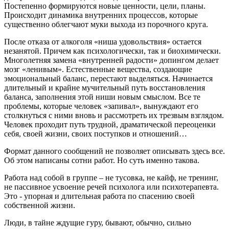
Постепенно формируются новые ценности, цели, планы.
Происходит динамика внутренних процессов, которые
существенно облегчают муки выхода из порочного круга.
После отказа от алкоголя «ниша удовольствия» остается
незанятой. Причем как психологически, так и биохимически.
Многолетняя замена «внутренней радости» допингом делает
мозг «ленивым». Естественные вещества, создающие
эмоциональный баланс, перестают выделяться. Начинается
длительный и крайне мучительный путь восстановления
баланса, заполнения этой ниши новым смыслом. Все те
проблемы, которые человек «запивал», вынуждают его
столкнуться с ними вновь и рассмотреть их трезвым взглядом.
Человек проходит путь трудной, драматической переоценки
себя, своей жизни, своих поступков и отношений…
Формат данного сообщений не позволяет описывать здесь все.
Об этом написаны сотни работ. Но суть именно такова.
Работа над собой в группе – не тусовка, не кайф, не тренинг,
не пассивное усвоение речей психолога или психотерапевта.
Это - упорная и длительная работа по спасению своей
собственной жизни.
Люди, в тайне ждущие гуру, бывают, обычно, сильно