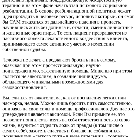
терапию и на этом фоне начать этап психолого-социальной
реабилитации. В основе реабилитационной политики лежит
идея пробудить в человеке ресурс, используя который, он смог
бы САМ отказаться от дальнейшего падения в пропасть,
научившись жить без допинга и, отчасти, сменив личностные
и жизненные ориентиры. То есть пациент превращается из
пассивного объекта лекарственного воздействия в клиента,
принимающего самое активное участие в изменении
собственной судьбы.
Человека не лечат, а предлагают бросить пить самому,
оказывая при этом профессиональную, научно
подтвержденную, эффективную помощь. Мишенью при этом
является не алкоголизм, а сознание индивидуума,
обладающего уникальными возможностями для
самовосстановления.
Вылечиться от алкоголизма, как от воспаления легких или
насморка, нельзя. Можно лишь бросить пить самостоятельно,
опираясь на свои силы и помощь профессионалов. Для нас это
утверждения является аксиомой. Если Вы примите ее, это
позволит понять суть, взять на себя ответственность за свою
жизнь, научиться отделять ложь от правды (в том числе о
самих себе), захотеть спастись и больше не соблазняться
искушениями «легкого пути» в виде капельниц, «торпеды»,