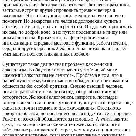
привыкнуть жить без алкоголя, отмечать без него праздники,
застолья, встречи друзей; проводить трезвым вечера и
выходные. Это те ситуации, когда медицина очень и очень
помогает. Но лекарства эти человек должен сам купить в
аптеке, а не из-под полы с переплатой. Он должен принимать
их сам, по доброй воле, а не путем подсыпания в пищу или
иным способом. Кроме того, на фоне хронической
интоксикации страдают мозговые функции, работа печени,
сердца и других органов. Лекарственная помощь позволяет
уменьшить последствия данных проблем.
Существует такая деликатная проблема как женский
алкоголизм. В обществе имеет место устойчивый миф:
«женский алкоголизм не лечится». Проблема в том, что в
нашей культуре мужское пьянство обыденно и принимается
обществом без особой критики. Сильно пьющий человек,
пока он работает и не валится под забор, обществом не
отторгается. Женский алкоголизм, напротив, постыден,
вследствие чего женщины уходят в пучину этого порока чаще
скрытно, почти незаметно для окружающих. Стесняются
говорить об этом, до последнего делая вид, что все в порядке.
Реже и с неохотой обращаются за помощью. А учитывая тот
факт, что вследствие особенностей женской физиологии
заболевание развивается быстрее, чем у мужчин, и протекает
более злокачественно, создается впечатление о кажущейся