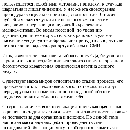
пользующегося подобными методами, привлекут к суду как
шарлатана и лишат лицензии. У нас же эта своеобразная
процедура официально признана, стоит от 5 до 10 тысяч
рублей и является чуть ли не основным «магическим
ритуалом», завершающим недолгий курс лечения
медикаментами. Во время посевной, по указанию
администрации некоторых сельских районов, мужское
население «кодируют» добровольно-принудительно, чуть ли
не поголовно, радостно рапортуя об этом в СМИ…
Итак, является ли алкоголизм заболеванием? Да, безусловно.
При длительном воздействии этилового спирта на организм
формируется характерная клиническая картина данного
недуга.
Существует масса мифов относительно стадий процесса, его
проявления и т.п. Некоторые алкоголики бахвалятся друг
перед другом информированностью в данной области,
подменяя понятия, обманывая сами себя.
Создана клиническая классификация, описывающая разные
варианты и стадии течения алкогольной зависимости, а также
ее последствия для организма и психики. По данной теме
написана масса научных работ, проведены тысячи
исследований. Желающие могут свободно ознакомиться с