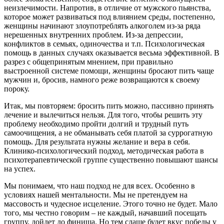
неизлечимости. Напротив, в отличие от мужского пьянства,
которое может развиваться под влиянием среды, постепенно,
женщины начинают злоупотреблять алкоголем из-за ряда
нерешенных внутренних проблем. Из-за депрессии,
конфликтов в семьях, одиночества и т.п. Психологическая
помощь в данных случаях оказывается весьма эффективной. В
разрез с общепринятым мнением, при правильно
выстроенной системе помощи, женщины бросают пить чаще
мужчин и, бросив, намного реже возвращаются к своему
пороку.
Итак, мы повторяем: бросить пить можно, пассивно принять
лечение и вылечиться нельзя. Для того, чтобы решить эту
проблему необходимо пройти долгий и трудный путь
самоочищения, а не обманывать себя платой за суррогатную
помощь. Для результата нужны желание и вера в себя.
Клинико-психологический подход, методическая работа в
психотерапевтической группе существенно повышают шансы
на успех.
Мы понимаем, что наш подход не для всех. Особенно в
условиях нашей ментальности. Мы не претендуем на
массовость и чудесное исцеление. Этого точно не будет. Мало
того, мы честно говорим – не каждый, начавший посещать
группу, дойдет до финиша. Но тем слаще будет вкус победы у