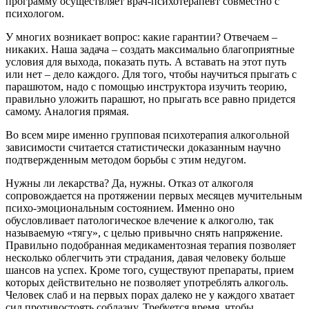
программу осуществляет врач-психотерапевт совместно с
психологом.
У многих возникает вопрос: какие гарантии? Отвечаем –
никаких. Наша задача – создать максимально благоприятные
условия для выхода, показать путь. А вставать на этот путь
или нет – дело каждого. Для того, чтобы научиться прыгать с
парашютом, надо с помощью инструктора изучить теорию,
правильно уложить парашют, но прыгать все равно придется
самому. Аналогия прямая.
Во всем мире именно групповая психотерапия алкогольной
зависимости считается статистически доказанным научно
подтвержденным методом борьбы с этим недугом.
Нужны ли лекарства? Да, нужны. Отказ от алкоголя
сопровождается на протяжении первых месяцев мучительным
психо-эмоциональным состоянием. Именно оно
обусловливает патологическое влечение к алкоголю, так
называемую «тягу», с целью привычно снять напряжение.
Правильно подобранная медикаментозная терапия позволяет
несколько облегчить эти страдания, давая человеку больше
шансов на успех. Кроме того, существуют препараты, прием
которых действительно не позволяет употреблять алкоголь.
Человек слаб и на первых порах далеко не у каждого хватает
сил противостоять соблазну. Требуется время, чтобы