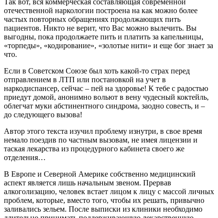
Так вот, вся коммерческая составляющая современной
отечественной наркологии построена на как можно более
частых повторных обращениях продолжающих пить
пациентов. Никто не верит, что Вас можно вылечить. Вы
выгодны, пока продолжаете пить и платить за капельницы,
«торпеды», «кодирование», «золотые нити» и еще бог знает за
что.
Если в Советском Союзе был хоть какой-то страх перед
отправлением в ЛТП или постановкой на учет в
наркодиспансер, сейчас – пей на здоровье! К тебе с радостью
приедут домой, анонимно вольют в вену чудесный коктейль,
облегчат муки абстинентного синдрома, заодно совесть, и –
до следующего вызова!
Автор этого текста изучил проблему изнутри, в свое время
немало поездив по частным вызовам, не имея лицензии и
таская лекарства из процедурного кабинета своего же
отделения…
В Европе и Северной Америке собственно медицинский
аспект является лишь начальным звеном. Прервав
алкоголизацию, человек встает лицом к лицу с массой личных
проблем, которые, вместо того, чтобы их решать, привычно
заливались зельем. После выписки из клиники необходимо
длительно принимать поддерживающую лекарственную