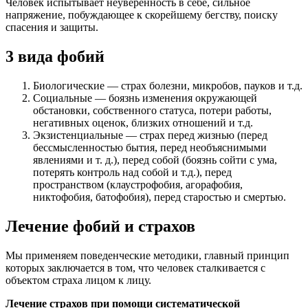
Человек испытывает неуверенность в себе, сильное
напряжение, побуждающее к скорейшему бегству, поиску
спасения и защиты.
3 вида фобий
Биологические — страх болезни, микробов, пауков и т.д.
Социальные — боязнь изменения окружающей
обстановки, собственного статуса, потери работы,
негативных оценок, близких отношений и т.д.
Экзистенциальные — страх перед жизнью (перед
бессмысленностью бытия, перед необъяснимыми
явлениями и т. д.), перед собой (боязнь сойти с ума,
потерять контроль над собой и т.д.), перед
пространством (клаустрофобия, агорафобия,
никтофобия, батофобия), перед старостью и смертью.
Лечение фобий и страхов
Мы применяем поведенческие методики, главный принцип
которых заключается в том, что человек сталкивается с
объектом страха лицом к лицу.
Лечение страхов при помощи систематической