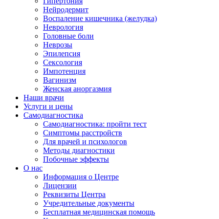
Гипертония
Нейродермит
Воспаление кишечника (желудка)
Неврология
Головные боли
Неврозы
Эпилепсия
Сексология
Импотенция
Вагинизм
Женская аноргазмия
Наши врачи
Услуги и цены
Самодиагностика
Самодиагностика: пройти тест
Симптомы расстройств
Для врачей и психологов
Методы диагностики
Побочные эффекты
О нас
Информация о Центре
Лицензии
Реквизиты Центра
Учредительные документы
Бесплатная медицинская помощь