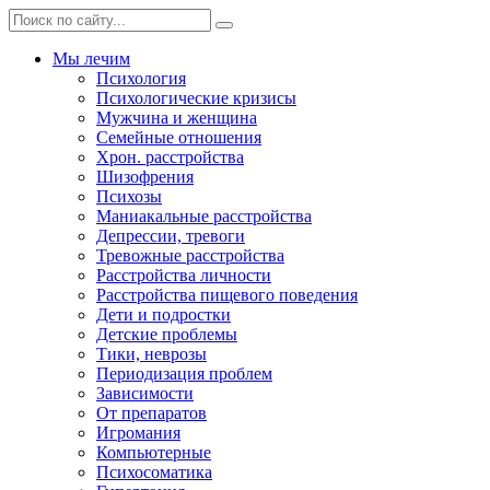
Мы лечим
Психология
Психологические кризисы
Мужчина и женщина
Семейные отношения
Хрон. расстройства
Шизофрения
Психозы
Маниакальные расстройства
Депрессии, тревоги
Тревожные расстройства
Расстройства личности
Расстройства пищевого поведения
Дети и подростки
Детские проблемы
Тики, неврозы
Периодизация проблем
Зависимости
От препаратов
Игромания
Компьютерные
Психосоматика