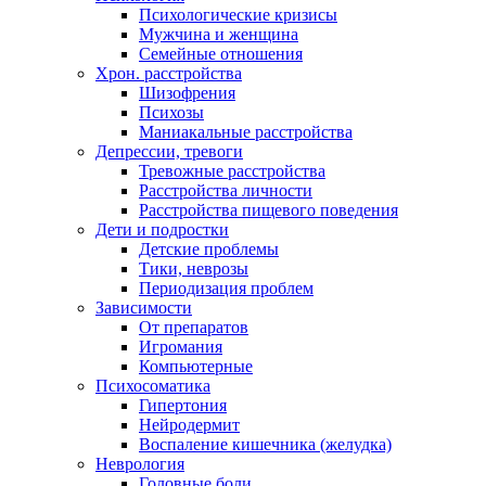
Психологические кризисы
Мужчина и женщина
Семейные отношения
Хрон. расстройства
Шизофрения
Психозы
Маниакальные расстройства
Депрессии, тревоги
Тревожные расстройства
Расстройства личности
Расстройства пищевого поведения
Дети и подростки
Детские проблемы
Тики, неврозы
Периодизация проблем
Зависимости
От препаратов
Игромания
Компьютерные
Психосоматика
Гипертония
Нейродермит
Воспаление кишечника (желудка)
Неврология
Головные боли