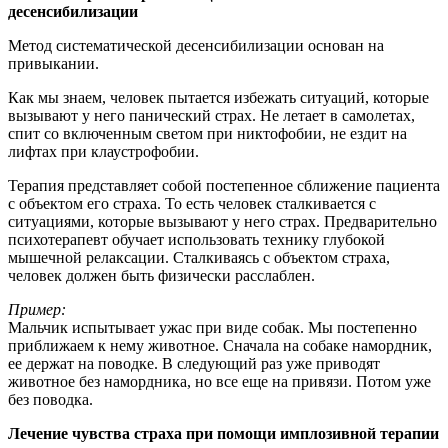
десенсибилизации
Метод систематической десенсибилизации основан на
привыкании.
Как мы знаем, человек пытается избежать ситуаций, которые
вызывают у него панический страх. Не летает в самолетах,
спит со включенным светом при никтофобии, не ездит на
лифтах при клаустрофобии.
Терапия представляет собой постепенное сближение пациента
с объектом его страха. То есть человек сталкивается с
ситуациями, которые вызывают у него страх. Предварительно
психотерапевт обучает использовать технику глубокой
мышечной релаксации. Сталкиваясь с объектом страха,
человек должен быть физически расслаблен.
Пример:
Мальчик испытывает ужас при виде собак. Мы постепенно
приближаем к нему животное. Сначала на собаке намордник,
ее держат на поводке. В следующий раз уже приводят
животное без намордника, но все еще на привязи. Потом уже
без поводка.
Лечение чувства страха при помощи имплозивной терапии