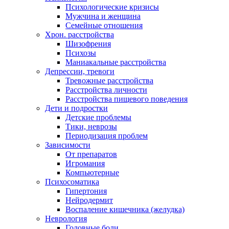
Психологические кризисы
Мужчина и женщина
Семейные отношения
Хрон. расстройства
Шизофрения
Психозы
Маниакальные расстройства
Депрессии, тревоги
Тревожные расстройства
Расстройства личности
Расстройства пищевого поведения
Дети и подростки
Детские проблемы
Тики, неврозы
Периодизация проблем
Зависимости
От препаратов
Игромания
Компьютерные
Психосоматика
Гипертония
Нейродермит
Воспаление кишечника (желудка)
Неврология
Головные боли