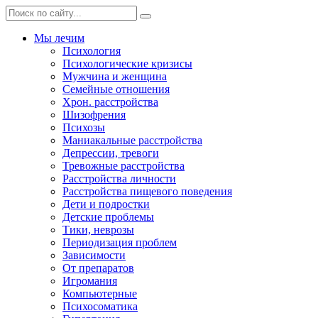
Мы лечим
Психология
Психологические кризисы
Мужчина и женщина
Семейные отношения
Хрон. расстройства
Шизофрения
Психозы
Маниакальные расстройства
Депрессии, тревоги
Тревожные расстройства
Расстройства личности
Расстройства пищевого поведения
Дети и подростки
Детские проблемы
Тики, неврозы
Периодизация проблем
Зависимости
От препаратов
Игромания
Компьютерные
Психосоматика