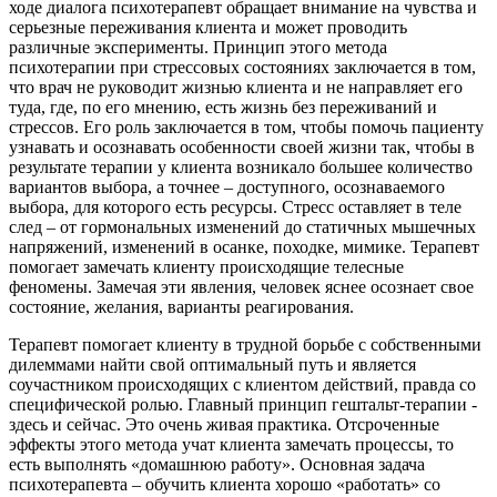
ходе диалога психотерапевт обращает внимание на чувства и
серьезные переживания клиента и может проводить
различные эксперименты. Принцип этого метода
психотерапии при стрессовых состояниях заключается в том,
что врач не руководит жизнью клиента и не направляет его
туда, где, по его мнению, есть жизнь без переживаний и
стрессов. Его роль заключается в том, чтобы помочь пациенту
узнавать и осознавать особенности своей жизни так, чтобы в
результате терапии у клиента возникало большее количество
вариантов выбора, а точнее – доступного, осознаваемого
выбора, для которого есть ресурсы. Стресс оставляет в теле
след – от гормональных изменений до статичных мышечных
напряжений, изменений в осанке, походке, мимике. Терапевт
помогает замечать клиенту происходящие телесные
феномены. Замечая эти явления, человек яснее осознает свое
состояние, желания, варианты реагирования.
Терапевт помогает клиенту в трудной борьбе с собственными
дилеммами найти свой оптимальный путь и является
соучастником происходящих с клиентом действий, правда со
специфической ролью. Главный принцип гештальт-терапии -
здесь и сейчас. Это очень живая практика. Отсроченные
эффекты этого метода учат клиента замечать процессы, то
есть выполнять «домашнюю работу». Основная задача
психотерапевта – обучить клиента хорошо «работать» со