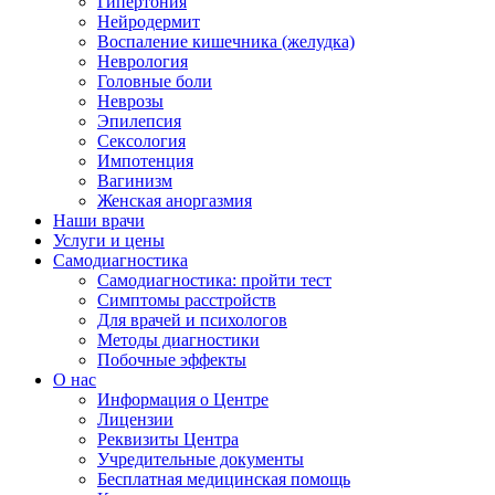
Гипертония
Нейродермит
Воспаление кишечника (желудка)
Неврология
Головные боли
Неврозы
Эпилепсия
Сексология
Импотенция
Вагинизм
Женская аноргазмия
Наши врачи
Услуги и цены
Самодиагностика
Самодиагностика: пройти тест
Симптомы расстройств
Для врачей и психологов
Методы диагностики
Побочные эффекты
О нас
Информация о Центре
Лицензии
Реквизиты Центра
Учредительные документы
Бесплатная медицинская помощь