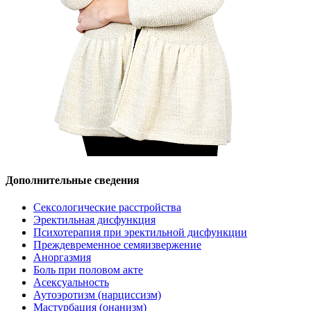
Дополнительные сведения
Сексологические расстройства
Эректильная дисфункция
Психотерапия при эректильной дисфункции
Преждевременное семяизвержение
Аноргазмия
Боль при половом акте
Асексуальность
Аутоэротизм (нарциссизм)
Мастурбация (онанизм)