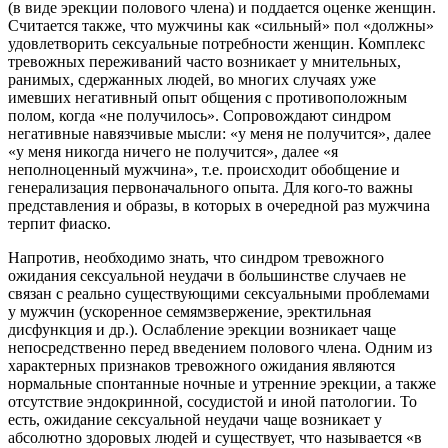
(в виде эрекции полового члена) и поддается оценке женщин.
Считается также, что мужчины как «сильный» пол «должны»
удовлетворить сексуальные потребности женщин. Комплекс
тревожных переживаний часто возникает у мнительных,
ранимых, сдержанных людей, во многих случаях уже
имевших негативный опыт общения с противоположным
полом, когда «не получилось». Сопровождают синдром
негативные навязчивые мысли: «у меня не получится», далее
«у меня никогда ничего не получится», далее «я
неполноценный мужчина», т.е. происходит обобщение и
генерализация первоначального опыта. Для кого-то важны
представления и образы, в которых в очередной раз мужчина
терпит фиаско.
Напротив, необходимо знать, что синдром тревожного
ожидания сексуальной неудачи в большинстве случаев не
связан с реально существующими сексуальными проблемами
у мужчин (ускоренное семямзвержение, эректильная
дисфункция и др.). Ослабление эрекции возникает чаще
непосредственно перед введением полового члена. Одним из
характерных признаков тревожного ожидания являются
нормальные спонтанные ночные и утренние эрекции, а также
отсутствие эндокринной, сосудистой и иной патологии. То
есть, ожидание сексуальной неудачи чаще возникает у
абсолютно здоровых людей и существует, что называется «в