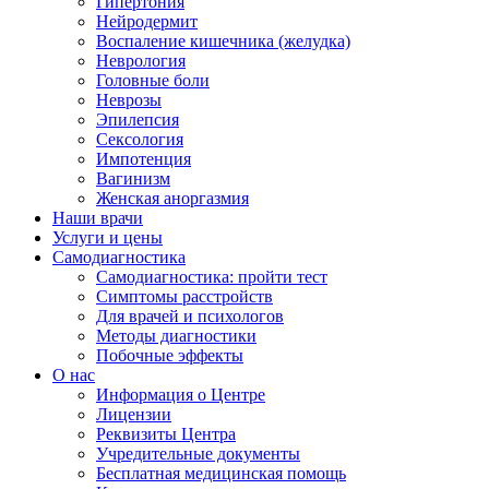
Гипертония
Нейродермит
Воспаление кишечника (желудка)
Неврология
Головные боли
Неврозы
Эпилепсия
Сексология
Импотенция
Вагинизм
Женская аноргазмия
Наши врачи
Услуги и цены
Самодиагностика
Самодиагностика: пройти тест
Симптомы расстройств
Для врачей и психологов
Методы диагностики
Побочные эффекты
О нас
Информация о Центре
Лицензии
Реквизиты Центра
Учредительные документы
Бесплатная медицинская помощь