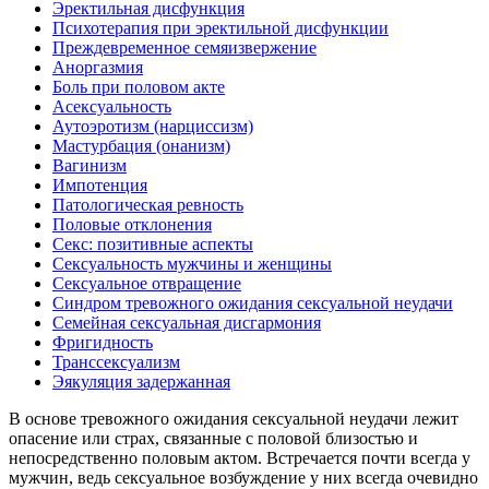
Эректильная дисфункция
Психотерапия при эректильной дисфункции
Преждевременное семяизвержение
Аноргазмия
Боль при половом акте
Асексуальность
Аутоэротизм (нарциссизм)
Мастурбация (онанизм)
Вагинизм
Импотенция
Патологическая ревность
Половые отклонения
Секс: позитивные аспекты
Сексуальность мужчины и женщины
Сексуальное отвращение
Синдром тревожного ожидания сексуальной неудачи
Семейная сексуальная дисгармония
Фригидность
Транссексуализм
Эякуляция задержанная
В основе тревожного ожидания сексуальной неудачи лежит
опасение или страх, связанные с половой близостью и
непосредственно половым актом. Встречается почти всегда у
мужчин, ведь сексуальное возбуждение у них всегда очевидно