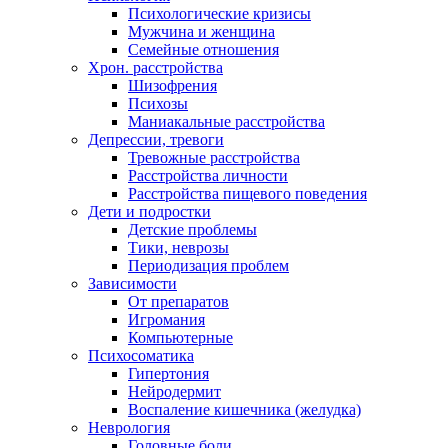
Психологические кризисы
Мужчина и женщина
Семейные отношения
Хрон. расстройства
Шизофрения
Психозы
Маниакальные расстройства
Депрессии, тревоги
Тревожные расстройства
Расстройства личности
Расстройства пищевого поведения
Дети и подростки
Детские проблемы
Тики, неврозы
Периодизация проблем
Зависимости
От препаратов
Игромания
Компьютерные
Психосоматика
Гипертония
Нейродермит
Воспаление кишечника (желудка)
Неврология
Головные боли