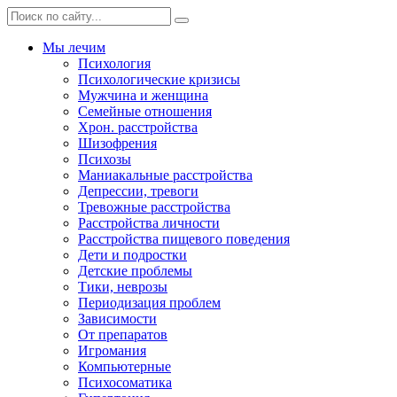
Мы лечим
Психология
Психологические кризисы
Мужчина и женщина
Семейные отношения
Хрон. расстройства
Шизофрения
Психозы
Маниакальные расстройства
Депрессии, тревоги
Тревожные расстройства
Расстройства личности
Расстройства пищевого поведения
Дети и подростки
Детские проблемы
Тики, неврозы
Периодизация проблем
Зависимости
От препаратов
Игромания
Компьютерные
Психосоматика