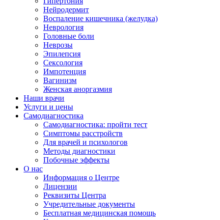
Гипертония
Нейродермит
Воспаление кишечника (желудка)
Неврология
Головные боли
Неврозы
Эпилепсия
Сексология
Импотенция
Вагинизм
Женская аноргазмия
Наши врачи
Услуги и цены
Самодиагностика
Самодиагностика: пройти тест
Симптомы расстройств
Для врачей и психологов
Методы диагностики
Побочные эффекты
О нас
Информация о Центре
Лицензии
Реквизиты Центра
Учредительные документы
Бесплатная медицинская помощь