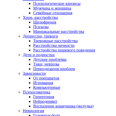
Психологические кризисы
Мужчина и женщина
Семейные отношения
Хрон. расстройства
Шизофрения
Психозы
Маниакальные расстройства
Депрессии, тревоги
Тревожные расстройства
Расстройства личности
Расстройства пищевого поведения
Дети и подростки
Детские проблемы
Тики, неврозы
Периодизация проблем
Зависимости
От препаратов
Игромания
Компьютерные
Психосоматика
Гипертония
Нейродермит
Воспаление кишечника (желудка)
Неврология
Головные боли