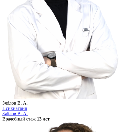
Зяблов В. А.
Психиатрия
Зяблов В. А.
Врачебный стаж
13 лет