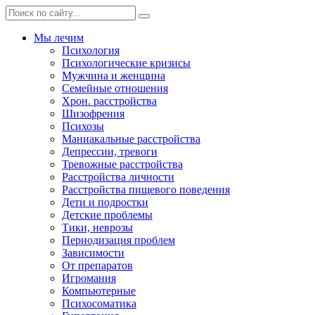
Мы лечим
Психология
Психологические кризисы
Мужчина и женщина
Семейные отношения
Хрон. расстройства
Шизофрения
Психозы
Маниакальные расстройства
Депрессии, тревоги
Тревожные расстройства
Расстройства личности
Расстройства пищевого поведения
Дети и подростки
Детские проблемы
Тики, неврозы
Периодизация проблем
Зависимости
От препаратов
Игромания
Компьютерные
Психосоматика