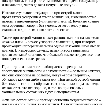
них до конца, то на работе вмешиваются в дела сослуживцев
и начальства, часто делают ненужные покупки.
Интеллектуальное возбуждение при острой мании
проявляется ускорением темпа мышления, изменчивостью
памяти, гипермнезией (усилением памяти). Больные крайне
многоречивы, говорят без умолку, отчего голос у них
становится хриплым, поют, читают стихи.
Также при острой мании может развиваться так называемая
«скачка идей» - резкое ускорение мышления, при котором
происходит непрерывная смена одной незаконченной мысли
другой. В некоторых случаях изменчивость внимания
достигает такой степени, что больной комментирует все, что
попадает в его поле зрения.
При острой мании часто наблюдается переоценка
собственной значимости и возможностей – больным кажется,
что они способны на большее, могут «горы свернуть»,
обладают какими-либо талантами. При легкой острой мании
больные не склонны обращаться за помощью к врачам, ведь
им кажется, что все хорошо, и только при тяжелых
маниакальных состояниях идут к специалистам.
Лечение острой мании преимущественно медикаментозное –
показаны соли лития, тимолептики. Из психотерапевтических