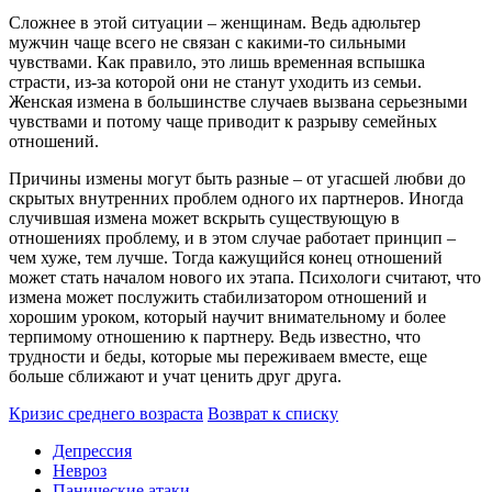
Сложнее в этой ситуации – женщинам. Ведь адюльтер
мужчин чаще всего не связан с какими-то сильными
чувствами. Как правило, это лишь временная вспышка
страсти, из-за которой они не станут уходить из семьи.
Женская измена в большинстве случаев вызвана серьезными
чувствами и потому чаще приводит к разрыву семейных
отношений.
Причины измены могут быть разные – от угасшей любви до
скрытых внутренних проблем одного их партнеров. Иногда
случившая измена может вскрыть существующую в
отношениях проблему, и в этом случае работает принцип –
чем хуже, тем лучше. Тогда кажущийся конец отношений
может стать началом нового их этапа. Психологи считают, что
измена может послужить стабилизатором отношений и
хорошим уроком, который научит внимательному и более
терпимому отношению к партнеру. Ведь известно, что
трудности и беды, которые мы переживаем вместе, еще
больше сближают и учат ценить друг друга.
Кризис среднего возраста
Возврат к списку
Депрессия
Невроз
Панические атаки