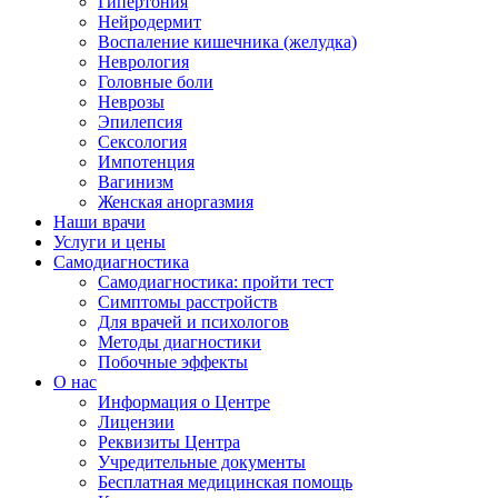
Гипертония
Нейродермит
Воспаление кишечника (желудка)
Неврология
Головные боли
Неврозы
Эпилепсия
Сексология
Импотенция
Вагинизм
Женская аноргазмия
Наши врачи
Услуги и цены
Самодиагностика
Самодиагностика: пройти тест
Симптомы расстройств
Для врачей и психологов
Методы диагностики
Побочные эффекты
О нас
Информация о Центре
Лицензии
Реквизиты Центра
Учредительные документы
Бесплатная медицинская помощь