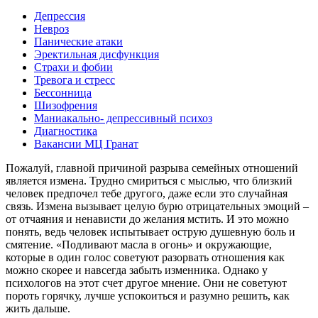
Депрессия
Невроз
Панические атаки
Эректильная дисфункция
Страхи и фобии
Тревога и стресс
Бессонница
Шизофрения
Маниакально- депрессивный психоз
Диагностика
Вакансии МЦ Гранат
Пожалуй, главной причиной разрыва семейных отношений
является измена. Трудно смириться с мыслью, что близкий
человек предпочел тебе другого, даже если это случайная
связь. Измена вызывает целую бурю отрицательных эмоций –
от отчаяния и ненависти до желания мстить. И это можно
понять, ведь человек испытывает острую душевную боль и
смятение. «Подливают масла в огонь» и окружающие,
которые в один голос советуют разорвать отношения как
можно скорее и навсегда забыть изменника. Однако у
психологов на этот счет другое мнение. Они не советуют
пороть горячку, лучше успокоиться и разумно решить, как
жить дальше.