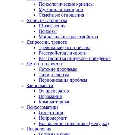
Психологические кризисы
Мужчина и женщина
Семейные отношения
Хрон. расстройства
Шизофрения
Психозы
Маниакальные расстройства
Депрессии, тревоги
Тревожные расстройства
Расстройства личности
Расстройства пищевого поведения
Дети и подростки
Детские проблемы
Тики, неврозы
Периодизация проблем
Зависимости
От препаратов
Игромания
Компьютерные
Психосоматика
Гипертония
Нейродермит
Воспаление кишечника (желудка)
Неврология
Головные боли