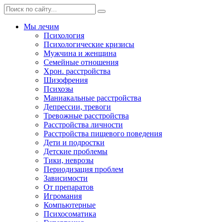
Мы лечим
Психология
Психологические кризисы
Мужчина и женщина
Семейные отношения
Хрон. расстройства
Шизофрения
Психозы
Маниакальные расстройства
Депрессии, тревоги
Тревожные расстройства
Расстройства личности
Расстройства пищевого поведения
Дети и подростки
Детские проблемы
Тики, неврозы
Периодизация проблем
Зависимости
От препаратов
Игромания
Компьютерные
Психосоматика