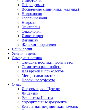
Гипертония
Нейродермит
Воспаление кишечника (желудка)
Неврология
Головные боли
Неврозы
Эпилепсия
Сексология
Импотенция
Вагинизм
Женская аноргазмия
Наши врачи
Услуги и цены
Самодиагностика
Самодиагностика: пройти тест
Симптомы расстройств
Для врачей и психологов
Методы диагностики
Побочные эффекты
О нас
Информация о Центре
Лицензии
Реквизиты Центра
Учредительные документы
Бесплатная медицинская помощь