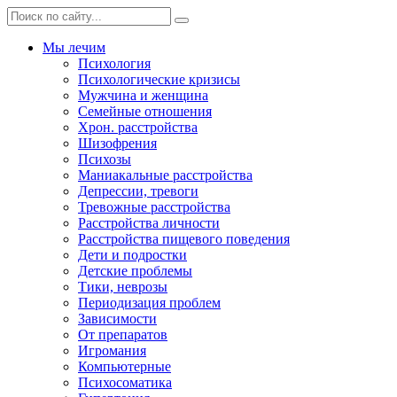
Мы лечим
Психология
Психологические кризисы
Мужчина и женщина
Семейные отношения
Хрон. расстройства
Шизофрения
Психозы
Маниакальные расстройства
Депрессии, тревоги
Тревожные расстройства
Расстройства личности
Расстройства пищевого поведения
Дети и подростки
Детские проблемы
Тики, неврозы
Периодизация проблем
Зависимости
От препаратов
Игромания
Компьютерные
Психосоматика