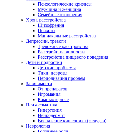
Психологические кризисы
Мужчина и женщина
Семейные отношения
Хрон. расстройства
Шизофрения
Психозы
Маниакальные расстройства
Депрессии, тревоги
Тревожные расстройства
Расстройства личности
Расстройства пищевого поведения
Дети и подростки
Детские проблемы
Тики, неврозы
Периодизация проблем
Зависимости
От препаратов
Игромания
Компьютерные
Психосоматика
Гипертония
Нейродермит
Воспаление кишечника (желудка)
Неврология
Головные боли