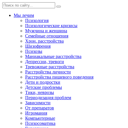
Мы лечим
Психология
Психологические кризисы
Мужчина и женщина
Семейные отношения
Хрон. расстройства
Шизофрения
Психозы
Маниакальные расстройства
Депрессии, тревоги
Тревожные расстройства
Расстройства личности
Расстройства пищевого поведения
Дети и подростки
Детские проблемы
Тики, неврозы
Периодизация проблем
Зависимости
От препаратов
Игромания
Компьютерные
Психосоматика