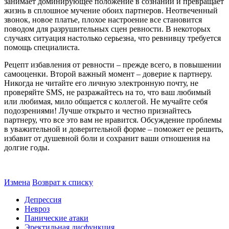
занимает доминирующее положение в сознании и превращает
жизнь в сплошное мучение обоих партнеров. Неотвеченный
звонок, новое платье, плохое настроение все становится
поводом для разрушительных сцен ревности. В некоторых
случаях ситуация настолько серьезна, что ревнивцу требуется
помощь специалиста.
Рецепт избавления от ревности – прежде всего, в повышении
самооценки. Второй важный момент – доверие к партнеру.
Никогда не читайте его личную электронную почту, не
проверяйте SMS, не разражайтесь на то, что ваш любимый
или любимая, мило общается с коллегой. Не мучайте себя
подозрениями! Лучше открыто и честно признайтесь
партнеру, что все это вам не нравится. Обсуждение проблемы
в уважительной и доверительной форме – поможет ее решить,
избавит от душевной боли и сохранит ваши отношения на
долгие годы.
Измена
Возврат к списку
Депрессия
Невроз
Панические атаки
Эректильная дисфункция