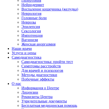
Гипертония
Нейродермит
Воспаление кишечника (желудка)
Неврология
Головные боли
Неврозы
Эпилепсия
Сексология
Импотенция
Вагинизм
Женская аноргазмия
Наши врачи
Услуги и цены
Самодиагностика
Самодиагностика: пройти тест
Симптомы расстройств
Для врачей и психологов
Методы диагностики
Побочные эффекты
О нас
Информация о Центре
Лицензии
Реквизиты Центра
Учредительные документы
Бесплатная медицинская помощь