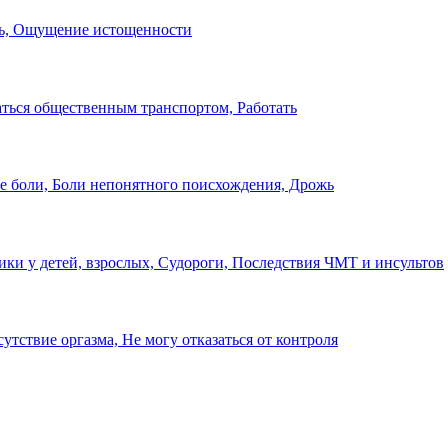
ть, Ощущение истощенности
аться общественным транспортом, Работать
ые боли, Боли непонятного поисхождения, Дрожь
ики у детей, взрослых, Судороги, Последствия ЧМТ и инсультов
утствие оргазма, Не могу отказаться от контроля