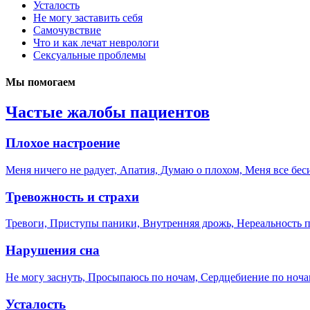
Усталость
Не могу заставить себя
Самочувствие
Что и как лечат неврологи
Сексуальные проблемы
Мы помогаем
Частые жалобы пациентов
Плохое настроение
Меня ничего не радует, Апатия, Думаю о плохом, Меня все беси
Тревожность и страхи
Тревоги, Приступы паники, Внутренняя дрожь, Нереальность 
Нарушения сна
Не могу заснуть, Просыпаюсь по ночам, Сердцебиение по ноч
Усталость