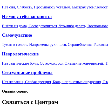
Нет сил, Слабость, Просыпаюсь усталым, Быстрая утомляемос
Не могу себя заставить:
Выйти из дома, Сосредоточиться, Что-либо делать, Воспользов
Самочувствие
Туман в голове, Напряжены руки, шея, Сердцебиения, Головн
Неврологические
Невралгические боли, Остеохондроз, Онемение конечностей, Т
Сексуальные проблемы
Нет желания, Слабая эрекция, Боль, неприятные ощущения, Отс
Онлайн сервис
Связаться с Центром