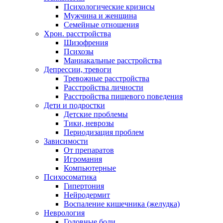
Психологические кризисы
Мужчина и женщина
Семейные отношения
Хрон. расстройства
Шизофрения
Психозы
Маниакальные расстройства
Депрессии, тревоги
Тревожные расстройства
Расстройства личности
Расстройства пищевого поведения
Дети и подростки
Детские проблемы
Тики, неврозы
Периодизация проблем
Зависимости
От препаратов
Игромания
Компьютерные
Психосоматика
Гипертония
Нейродермит
Воспаление кишечника (желудка)
Неврология
Головные боли