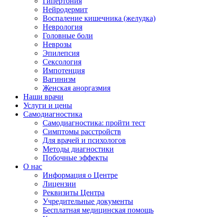
Гипертония
Нейродермит
Воспаление кишечника (желудка)
Неврология
Головные боли
Неврозы
Эпилепсия
Сексология
Импотенция
Вагинизм
Женская аноргазмия
Наши врачи
Услуги и цены
Самодиагностика
Самодиагностика: пройти тест
Симптомы расстройств
Для врачей и психологов
Методы диагностики
Побочные эффекты
О нас
Информация о Центре
Лицензии
Реквизиты Центра
Учредительные документы
Бесплатная медицинская помощь