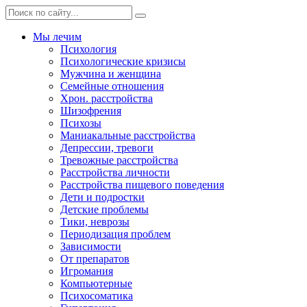
Мы лечим
Психология
Психологические кризисы
Мужчина и женщина
Семейные отношения
Хрон. расстройства
Шизофрения
Психозы
Маниакальные расстройства
Депрессии, тревоги
Тревожные расстройства
Расстройства личности
Расстройства пищевого поведения
Дети и подростки
Детские проблемы
Тики, неврозы
Периодизация проблем
Зависимости
От препаратов
Игромания
Компьютерные
Психосоматика