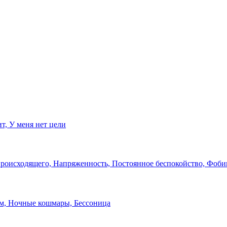
т, У меня нет цели
происходящего, Напряженность, Постоянное беспокойство, Фоби
ам, Ночные кошмары, Бессоница