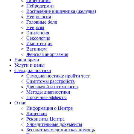
Гипертония
Нейродермит
Воспаление кишечника (желудка)
Неврология
Головные боли
Неврозы
Эпилепсия
Сексология
Импотенция
Вагинизм
Женская аноргазмия
Наши врачи
Услуги и цены
Самодиагностика
Самодиагностика: пройти тест
Симптомы расстройств
Для врачей и психологов
Методы диагностики
Побочные эффекты
О нас
Информация о Центре
Лицензии
Реквизиты Центра
Учредительные документы
Бесплатная медицинская помощь