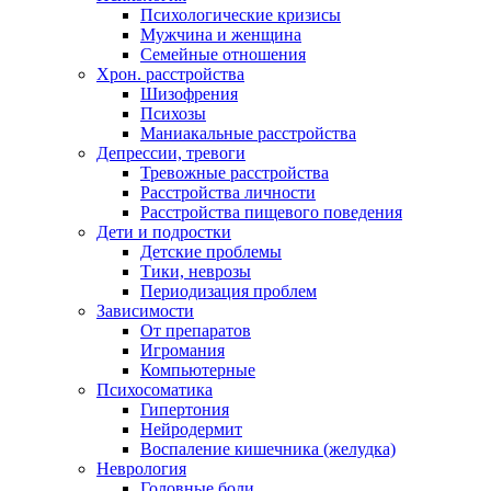
Психологические кризисы
Мужчина и женщина
Семейные отношения
Хрон. расстройства
Шизофрения
Психозы
Маниакальные расстройства
Депрессии, тревоги
Тревожные расстройства
Расстройства личности
Расстройства пищевого поведения
Дети и подростки
Детские проблемы
Тики, неврозы
Периодизация проблем
Зависимости
От препаратов
Игромания
Компьютерные
Психосоматика
Гипертония
Нейродермит
Воспаление кишечника (желудка)
Неврология
Головные боли