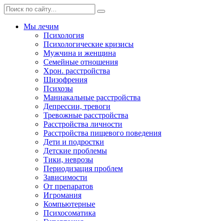
Мы лечим
Психология
Психологические кризисы
Мужчина и женщина
Семейные отношения
Хрон. расстройства
Шизофрения
Психозы
Маниакальные расстройства
Депрессии, тревоги
Тревожные расстройства
Расстройства личности
Расстройства пищевого поведения
Дети и подростки
Детские проблемы
Тики, неврозы
Периодизация проблем
Зависимости
От препаратов
Игромания
Компьютерные
Психосоматика