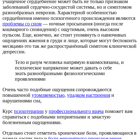
учащенное сердцебиение может быть не только признаком
заболеваний сердечно-сосудистой системы, но и симптомом
разнообразных неврозов. Характерной особенностью
сердцебиения именно психогенного происхождения являются
проблемы со сном
— ночные просыпания (иногда после
кошмарного сновидения) с ощутимым, очень высоким
пульсом. Еще, конечно, же стоит упомянуть о навязчивых
ощущениях жжения в груди и лице, которые могут беспокоить
месяцами-это так же распространённый симптом клинической
депрессии.
Тело и разум человека напрямую взаимосвязаны, и
психическое напряжение может давать о себе
знать разнообразными физиологическими
проявлениями
Очень часто подобные ощущения сопровождаются
повышенной
утомляемостью
,
упадком настроения
и
нарушениями сна
.
Курс
психотерапии
у
профессионального врача
поможет вам
справиться с подобными неприятными и зачастую
болезненным ощущениями.
Отдельно стоит отметить хронические боли, проявляющиеся в
разных частях тела и
боли непонятного происхождения
,