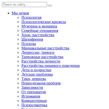
Мы лечим
Психология
Психологические кризисы
Мужчина и женщина
Семейные отношения
Хрон. расстройства
Шизофрения
Психозы
Маниакальные расстройства
Депрессии, тревоги
Тревожные расстройства
Расстройства личности
Расстройства пищевого поведения
Дети и подростки
Детские проблемы
Тики, неврозы
Периодизация проблем
Зависимости
От препаратов
Игромания
Компьютерные
Психосоматика