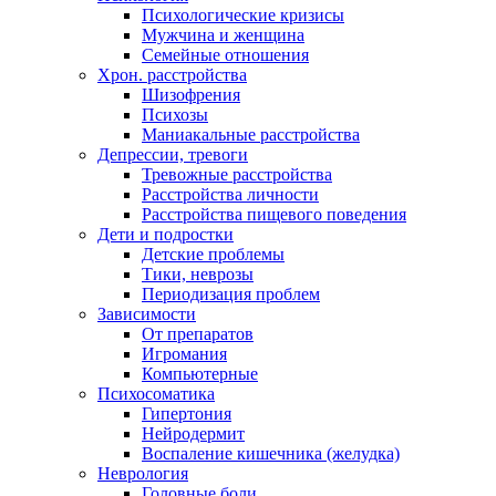
Психологические кризисы
Мужчина и женщина
Семейные отношения
Хрон. расстройства
Шизофрения
Психозы
Маниакальные расстройства
Депрессии, тревоги
Тревожные расстройства
Расстройства личности
Расстройства пищевого поведения
Дети и подростки
Детские проблемы
Тики, неврозы
Периодизация проблем
Зависимости
От препаратов
Игромания
Компьютерные
Психосоматика
Гипертония
Нейродермит
Воспаление кишечника (желудка)
Неврология
Головные боли