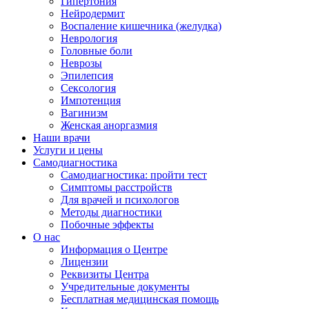
Гипертония
Нейродермит
Воспаление кишечника (желудка)
Неврология
Головные боли
Неврозы
Эпилепсия
Сексология
Импотенция
Вагинизм
Женская аноргазмия
Наши врачи
Услуги и цены
Самодиагностика
Самодиагностика: пройти тест
Симптомы расстройств
Для врачей и психологов
Методы диагностики
Побочные эффекты
О нас
Информация о Центре
Лицензии
Реквизиты Центра
Учредительные документы
Бесплатная медицинская помощь