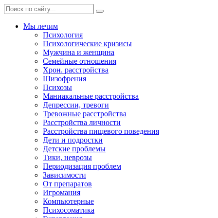
Мы лечим
Психология
Психологические кризисы
Мужчина и женщина
Семейные отношения
Хрон. расстройства
Шизофрения
Психозы
Маниакальные расстройства
Депрессии, тревоги
Тревожные расстройства
Расстройства личности
Расстройства пищевого поведения
Дети и подростки
Детские проблемы
Тики, неврозы
Периодизация проблем
Зависимости
От препаратов
Игромания
Компьютерные
Психосоматика