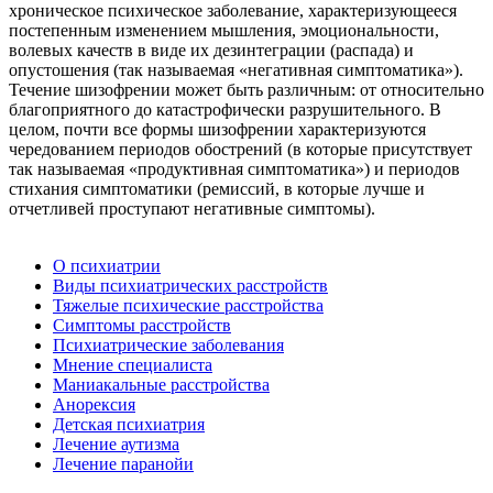
хроническое психическое заболевание, характеризующееся
постепенным изменением мышления, эмоциональности,
волевых качеств в виде их дезинтеграции (распада) и
опустошения (так называемая «негативная симптоматика»).
Течение шизофрении может быть различным: от относительно
благоприятного до катастрофически разрушительного. В
целом, почти все формы шизофрении характеризуются
чередованием периодов обострений (в которые присутствует
так называемая «продуктивная симптоматика») и периодов
стихания симптоматики (ремиссий, в которые лучше и
отчетливей проступают негативные симптомы).
О психиатрии
Виды психиатрических расстройств
Тяжелые психические расстройства
Симптомы расстройств
Психиатрические заболевания
Мнение специалиста
Маниакальные расстройства
Анорексия
Детская психиатрия
Лечение аутизма
Лечение паранойи