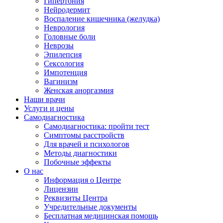
Гипертония
Нейродермит
Воспаление кишечника (желудка)
Неврология
Головные боли
Неврозы
Эпилепсия
Сексология
Импотенция
Вагинизм
Женская аноргазмия
Наши врачи
Услуги и цены
Самодиагностика
Самодиагностика: пройти тест
Симптомы расстройств
Для врачей и психологов
Методы диагностики
Побочные эффекты
О нас
Информация о Центре
Лицензии
Реквизиты Центра
Учредительные документы
Бесплатная медицинская помощь