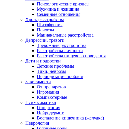
Психологические кризисы
Мужчина и женщина
Семейные отношения
Хрон. расстройства
Шизофрения
Психозы
Маниакальные расстройства
Депрессии, тревоги
Тревожные расстройства
Расстройства личности
Расстройства пищевого поведения
Дети и подростки
Детские проблемы
Тики, неврозы
Периодизация проблем
Зависимости
От препаратов
Игромания
Компьютерные
Психосоматика
Гипертония
Нейродермит
Воспаление кишечника (желудка)
Неврология
Головные боли